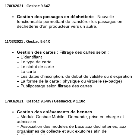
17/03/2021 : Gesbac 9.64Z
Gestion des passages en déchetterie
: Nouvelle
fonctionnalité permettant de transférer les passages en
déchetterie d’un producteur vers un autre.
11/03/2021 : Gesbac 9.64X
Gestion des cartes
: Filtrage des cartes selon :
–
L’identifiant
–
Le type de carte
–
Le statut de carte
–
La carte
–
Les dates d’inscription, de début de validité ou d’expiration
–
La forme de la carte : physique ou virtuelle (e-badge)
–
Publipostage selon filtrage des cartes
17/03/2021 : Gesbac 9.64W / GesbacRDP 1.10o
Gestion des enlèvements de bennes
:
–
Module Gesbac Mobile : Demande, prise en charge et
admission.
–
Association des modèles de bacs aux déchetteries, aux
organismes de collecte et aux exutoires afin de